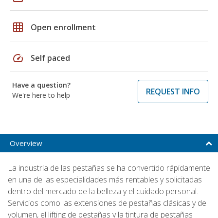
grid_on
Open enrollment
speed
Self paced
Have a question?
REQUEST INFO
We're here to help
Overview
La industria de las pestañas se ha convertido rápidamente
en una de las especialidades más rentables y solicitadas
dentro del mercado de la belleza y el cuidado personal.
Servicios como las extensiones de pestañas clásicas y de
volumen, el lifting de pestañas y la tintura de pestañas