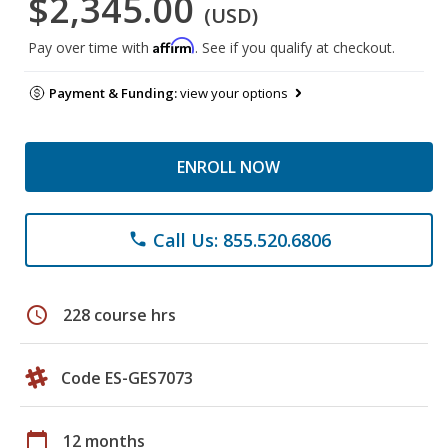
$2,345.00
(USD)
Affirm
Pay over time with
. See if you qualify at checkout.
Payment & Funding:
view your options
ENROLL NOW
Call Us: 855.520.6806
phone
schedule
228 course hrs
Code ES-GES7073
calendar_today
12 months