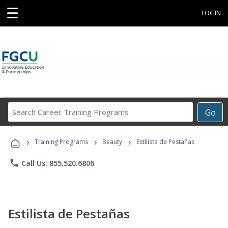
☰
LOGIN
Search
Go
Career
Training
›
›
›
Programs
Training Programs
Beauty
Estilista de Pestañas
phone
Call Us: 855.520.6806
Estilista de Pestañas