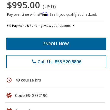
$995.00
(USD)
Affirm
Pay over time with
. See if you qualify at checkout.
Payment & Funding:
view your options
ENROLL NOW
Call Us: 855.520.6806
phone
schedule
49 course hrs
Code ES-GES2190