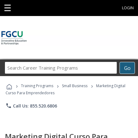
☰
LOGIN
Search
Go
Career
Training
›
›
›
Programs
Training Programs
Small Business
Marketing Digital
Curso Para Emprendedores
phone
Call Us: 855.520.6806
Marketing Digital Curso Para