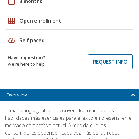
calendar_today
3 months
grid_on
Open enrollment
speed
Self paced
Have a question?
REQUEST INFO
We're here to help
Overview
El marketing digital se ha convertido en una de las
habilidades más esenciales para el éxito empresarial en el
mercado competitivo actual. A medida que los
consumidores dependen cada vez más de las redes