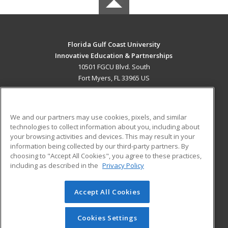
Florida Gulf Coast University
Innovative Education & Partnerships
10501 FGCU Blvd. South
Fort Myers, FL 33965 US
MAIN CONTENT
Career Training
We and our partners may use cookies, pixels, and similar
technologies to collect information about you, including about
ADDITIONAL RESOURCES
your browsing activities and devices. This may result in your
information being collected by our third-party partners. By
Military
Student Blog
choosing to "Accept All Cookies", you agree to these practices,
Financial Assistance
including as described in the
Privacy Policy
Help
Accept All Cookies
© 2026 ed2go, a division of Cengage Learning. All rights
reserved. The material on this site cannot be reproduced or
redistributed unless you have obtained prior written
Cookies Settings
permission from Cengage Learning.
Privacy Policy