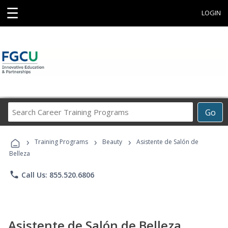
☰
LOGIN
Search
Go
Career
Training
›
›
›
Programs
Training Programs
Beauty
Asistente de Salón de
Belleza
phone
Call Us: 855.520.6806
Asistente de Salón de Belleza