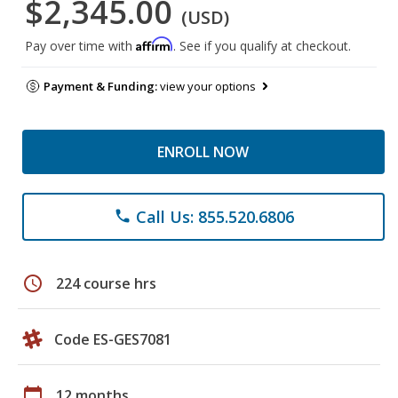
$2,345.00
(USD)
Affirm
Pay over time with
. See if you qualify at checkout.
Payment & Funding:
view your options
ENROLL NOW
Call Us: 855.520.6806
phone
schedule
224 course hrs
Code ES-GES7081
calendar_today
12 months