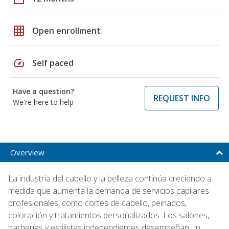
grid_on
Open enrollment
speed
Self paced
Have a question?
REQUEST INFO
We're here to help
Overview
La industria del cabello y la belleza continúa creciendo a
medida que aumenta la demanda de servicios capilares
profesionales, como cortes de cabello, peinados,
coloración y tratamientos personalizados. Los salones,
barberías y estilistas independientes desempeñan un