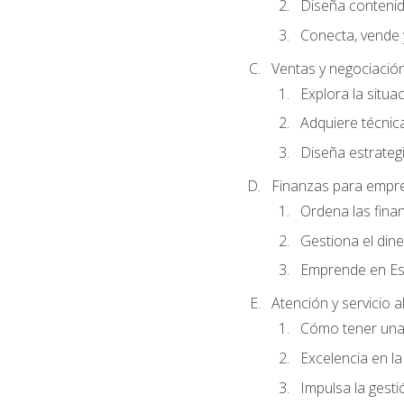
Diseña conteni
Conecta, vende 
Ventas y negociació
Explora la situa
Adquiere técnica
Diseña estrategi
Finanzas para empr
Ordena las fina
Gestiona el din
Emprende en Es
Atención y servicio al
Cómo tener una 
Excelencia en la
Impulsa la gestió