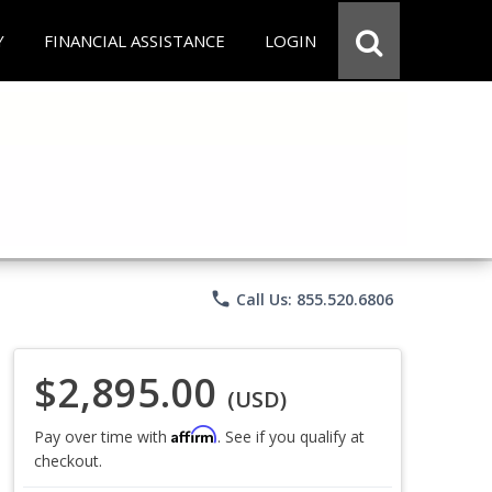
Y
FINANCIAL ASSISTANCE
LOGIN
phone
Call Us: 855.520.6806
$2,895.00
(USD)
Affirm
Pay over time with
. See if you qualify at
checkout.