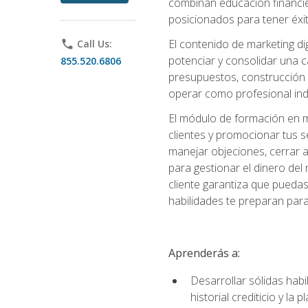
combinan educación financiera
posicionados para tener éxi
El contenido de marketing dig
phone
Call Us:
potenciar y consolidar una c
855.520.6806
presupuestos, construcción d
operar como profesional in
El módulo de formación en ma
clientes y promocionar tus s
manejar objeciones, cerrar 
para gestionar el dinero del n
cliente garantiza que pueda
habilidades te preparan para
Aprenderás a:
Desarrollar sólidas habi
historial crediticio y la 