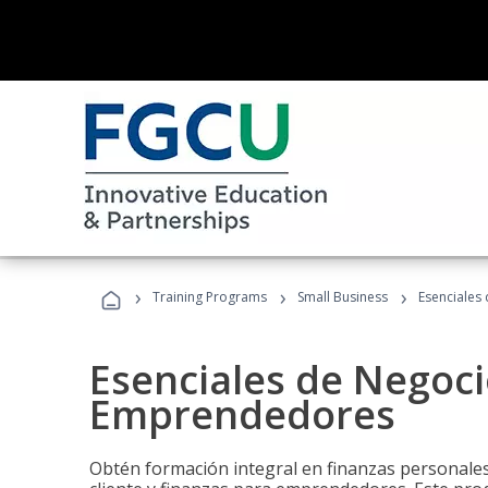
›
›
›
Training Programs
Small Business
Esenciales
Esenciales de Negoci
Emprendedores
Obtén formación integral en finanzas personales,