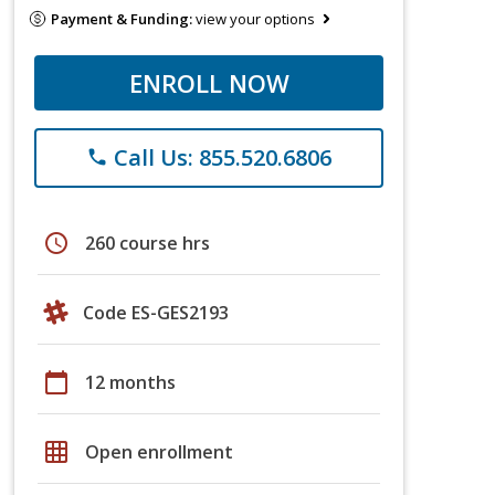
Payment & Funding:
view your options
ENROLL NOW
Call Us: 855.520.6806
phone
schedule
260 course hrs
Code ES-GES2193
calendar_today
12 months
grid_on
Open enrollment