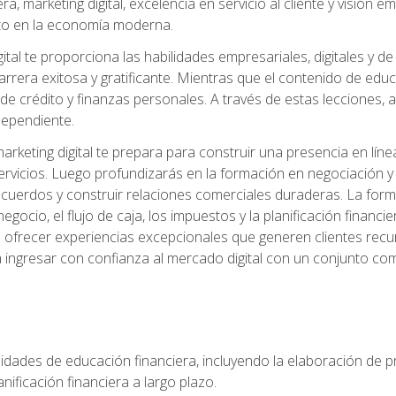
, marketing digital, excelencia en servicio al cliente y visión
to en la economía moderna.
ital te proporciona las habilidades empresariales, digitales y d
arrera exitosa y gratificante. Mientras que el contenido de edu
e crédito y finanzas personales. A través de estas lecciones, ad
dependiente.
rketing digital te prepara para construir una presencia en línea
ervicios. Luego profundizarás en la formación en negociación y 
acuerdos y construir relaciones comerciales duraderas. La fo
egocio, el flujo de caja, los impuestos y la planificación financi
s ofrecer experiencias excepcionales que generen clientes rec
 ingresar con confianza al mercado digital con un conjunto com
lidades de educación financiera, incluyendo la elaboración de p
planificación financiera a largo plazo.