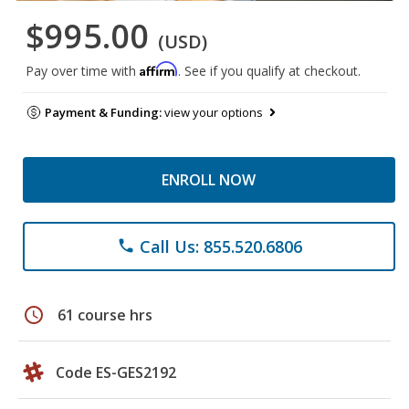
$995.00
(USD)
Affirm
Pay over time with
. See if you qualify at checkout.
Payment & Funding:
view your options
ENROLL NOW
Call Us: 855.520.6806
phone
schedule
61 course hrs
Code ES-GES2192