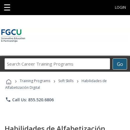
☰
LOGIN
Search
Go
Career
Training
›
›
›
Programs
Training Programs
Soft Skills
Habilidades de
Alfabetización Digital
phone
Call Us: 855.520.6806
Habilidades de Alfabetización