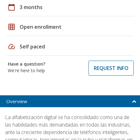
calendar_today
3 months
grid_on
Open enrollment
speed
Self paced
Have a question?
REQUEST INFO
We're here to help
Overview
La alfabetización digital se ha consolidado como una de
las habilidades más demandadas en todas las industrias,
ante la creciente dependencia de teléfonos inteligentes,
computadoras, herramientas en la nube y plataformas en