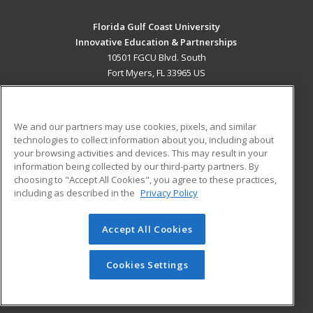
Florida Gulf Coast University
Innovative Education & Partnerships
10501 FGCU Blvd. South
Fort Myers, FL 33965 US
MAIN CONTENT
Career Training
We and our partners may use cookies, pixels, and similar
technologies to collect information about you, including about
ADDITIONAL RESOURCES
your browsing activities and devices. This may result in your
information being collected by our third-party partners. By
Military
Student Blog
choosing to "Accept All Cookies", you agree to these practices,
Financial Assistance
including as described in the
Privacy Policy
Help
Accept All Cookies
© 2026 ed2go, a division of Cengage Learning. All rights
reserved. The material on this site cannot be reproduced or
redistributed unless you have obtained prior written
Cookies Settings
permission from Cengage Learning.
Privacy Policy