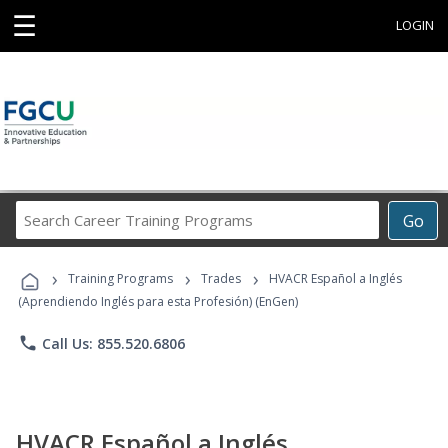
☰
LOGIN
Search
Go
Career
Training
›
›
›
Programs
Training Programs
Trades
HVACR Español a Inglés
(Aprendiendo Inglés para esta Profesión) (EnGen)
phone
Call Us: 855.520.6806
HVACR Español a Inglés