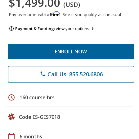
$1,499.00
(USD)
Affirm
Pay over time with
. See if you qualify at checkout.
Payment & Funding:
view your options
ENROLL NOW
Call Us: 855.520.6806
phone
schedule
160 course hrs
Code ES-GES7018
calendar_today
6 months