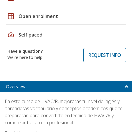
grid_on
Open enrollment
speed
Self paced
Have a question?
REQUEST INFO
We're here to help
Overview
En este curso de HVAC/R, mejorarás tu nivel de inglés y
aprenderás vocabulario y conceptos académicos que te
prepararán para convertirte en técnico de HVAC/R y
comenzar tu carrera profesional.