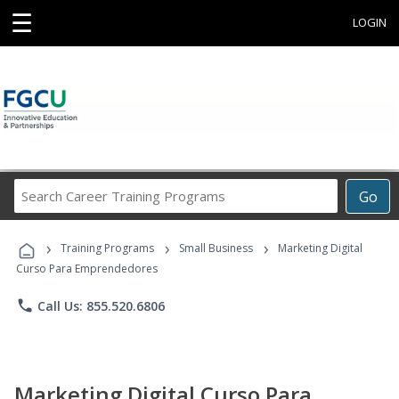
☰
LOGIN
Search
Go
Career
Training
›
›
›
Programs
Training Programs
Small Business
Marketing Digital
Curso Para Emprendedores
phone
Call Us: 855.520.6806
Marketing Digital Curso Para