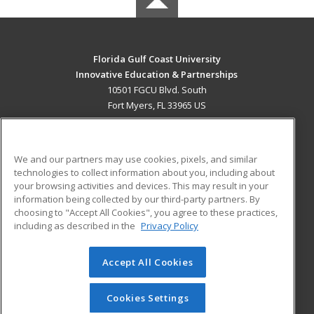
Florida Gulf Coast University
Innovative Education & Partnerships
10501 FGCU Blvd. South
Fort Myers, FL 33965 US
MAIN CONTENT
Career Training
We and our partners may use cookies, pixels, and similar
technologies to collect information about you, including about
ADDITIONAL RESOURCES
your browsing activities and devices. This may result in your
information being collected by our third-party partners. By
Military
Student Blog
choosing to "Accept All Cookies", you agree to these practices,
Financial Assistance
including as described in the
Privacy Policy
Help
Accept All Cookies
© 2026 ed2go, a division of Cengage Learning. All rights
reserved. The material on this site cannot be reproduced or
redistributed unless you have obtained prior written
Cookies Settings
permission from Cengage Learning.
Privacy Policy