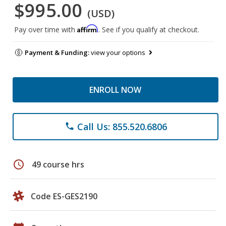
$995.00
(USD)
Affirm
Pay over time with
. See if you qualify at checkout.
Payment & Funding:
view your options
ENROLL NOW
Call Us: 855.520.6806
phone
schedule
49 course hrs
Code ES-GES2190