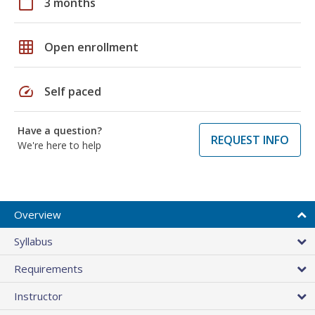
calendar_today
3 months
grid_on
Open enrollment
speed
Self paced
Have a question?
REQUEST INFO
We're here to help
Overview
Syllabus
Requirements
Instructor