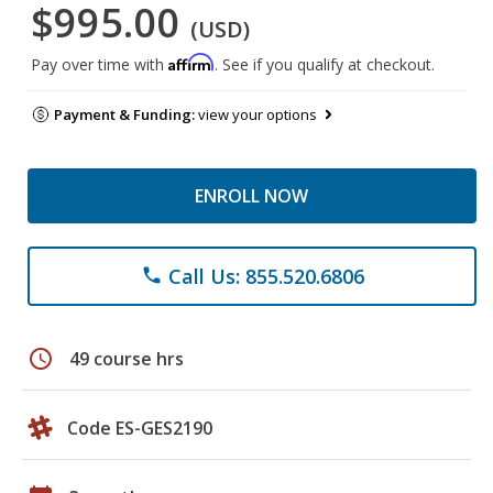
$995.00
(USD)
Affirm
Pay over time with
. See if you qualify at checkout.
Payment & Funding:
view your options
ENROLL NOW
Call Us: 855.520.6806
phone
schedule
49 course hrs
Code ES-GES2190