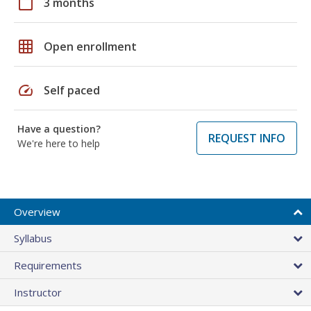
calendar_today
3 months
grid_on
Open enrollment
speed
Self paced
Have a question?
REQUEST INFO
We're here to help
Overview
Syllabus
Requirements
Instructor