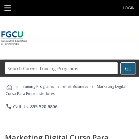
☰
LOGIN
Search
Go
Career
Training
›
›
›
Programs
Training Programs
Small Business
Marketing Digital
Curso Para Emprendedores
phone
Call Us: 855.520.6806
Marketing Digital Curso Para