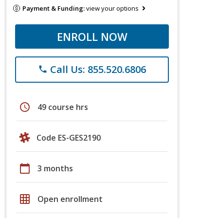
Payment & Funding:
view your options
ENROLL NOW
Call Us: 855.520.6806
phone
schedule
49 course hrs
Code ES-GES2190
calendar_today
3 months
grid_on
Open enrollment