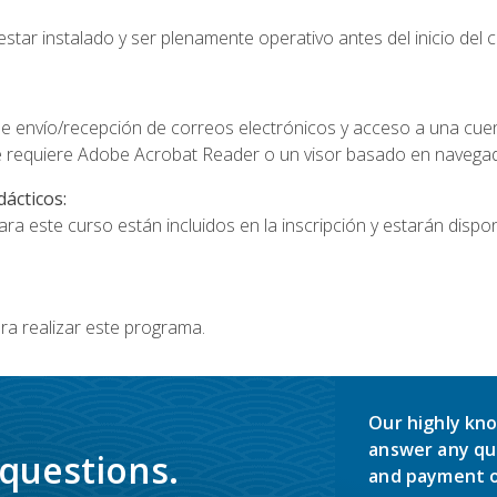
star instalado y ser plenamente operativo antes del inicio del c
e envío/recepción de correos electrónicos y acceso a una cue
 requiere Adobe Acrobat Reader o un visor basado en navegador
dácticos:
a este curso están incluidos en la inscripción y estarán disponi
ra realizar este programa.
Our highly kno
answer any qu
 questions.
and payment o