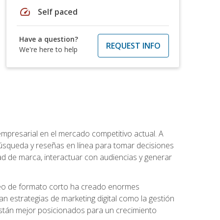
speed
Self paced
Have a question?
REQUEST INFO
We're here to help
 empresarial en el mercado competitivo actual. A
squeda y reseñas en línea para tomar decisiones
d de marca, interactuar con audiencias y generar
 video de formato corto ha creado enormes
strategias de marketing digital como la gestión
 están mejor posicionados para un crecimiento