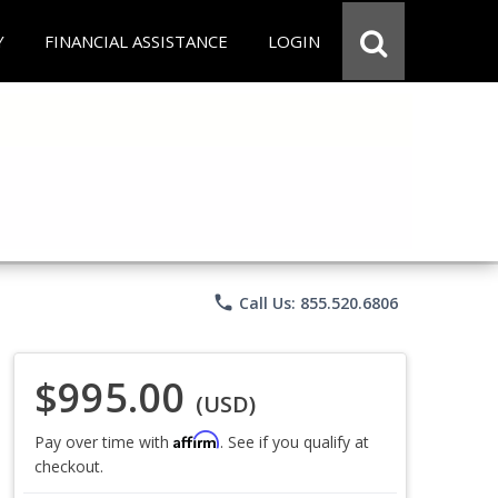
Y
FINANCIAL ASSISTANCE
LOGIN
phone
Call Us: 855.520.6806
$995.00
(USD)
Affirm
Pay over time with
. See if you qualify at
checkout.