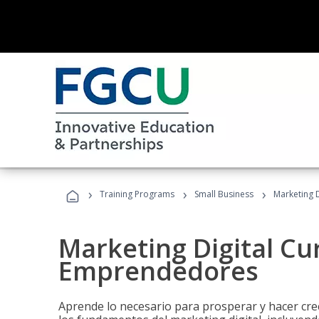
›
›
›
Training Programs
Small Business
Marketing 
Marketing Digital Cu
Emprendedores
Aprende lo necesario para prosperar y hacer cr