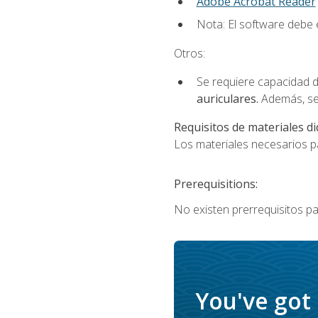
Adobe Acrobat Reader
Nota: El software debe e
Otros:
Se requiere capacidad d
auriculares.
Además, se
Requisitos de materiales di
Los materiales necesarios par
Prerequisitions:
No existen prerrequisitos pa
You've got