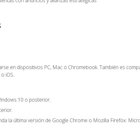
entas con anuncios y alianzas estratégicas
s
zarse en dispositivos PC, Mac o Chromebook. También es compa
 o iOS.
indows 10 o posterior.
erior.
a la última versión de Google Chrome o Mozilla Firefox. Micro